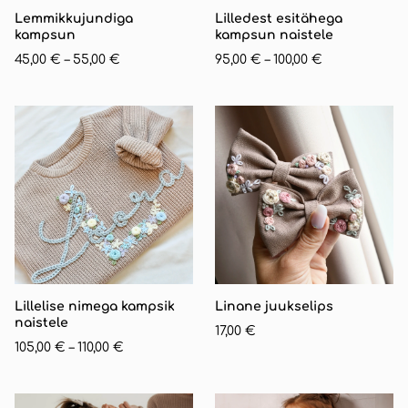
Lemmikkujundiga
Lilledest esitähega
kampsun
kampsun naistele
45,00 €
–
55,00 €
95,00 €
–
100,00 €
Lillelise nimega kampsik
Linane juukselips
naistele
17,00 €
105,00 €
–
110,00 €