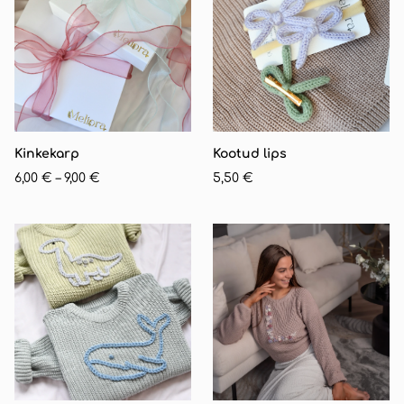
Kinkekarp
Kootud lips
6,00 €
–
9,00 €
5,50 €