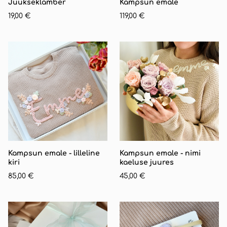
Juukseklamber
Kampsun emale
19,00 €
119,00 €
Kampsun emale - lilleline
Kampsun emale - nimi
kiri
kaeluse juures
85,00 €
45,00 €