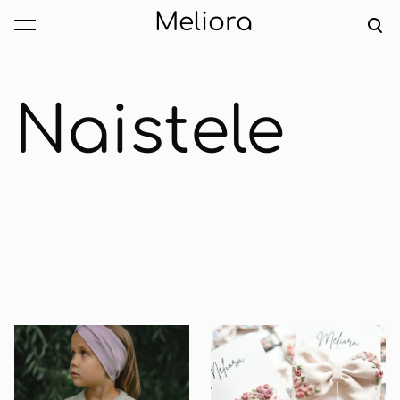
Meliora
lisati ostukorvi.
Vaata ostukorvi
Naistele