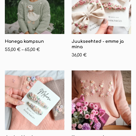
Hanega kampsun
Juukseehted - emme ja
mina
55,00 €
–
65,00 €
36,00 €