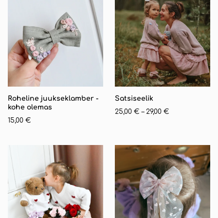
Roheline juukseklamber -
Satsiseelik
kohe olemas
25,00 €
–
29,00 €
15,00 €