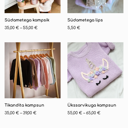
Südametega kampsik
Südametega lips
35,00 €
–
55,00 €
5,50 €
Tikandita kampsun
Ükssarvikuga kampsun
35,00 €
–
39,00 €
55,00 €
–
65,00 €