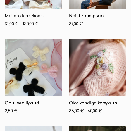
Meliora kinkekaart
Naiste kampsun
15,00 €
–
150,00 €
39,00 €
Õhulised lipsud
Õlatikandiga kampsun
2,50 €
35,00 €
–
60,00 €