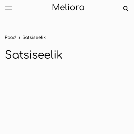
Meliora
lisati ostukorvi.
Vaata ostukorvi
Pood
Satsiseelik
Satsiseelik
1 / 2