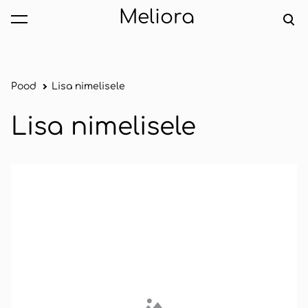
Meliora
lisati ostukorvi.
Vaata ostukorvi
Pood
Lisa nimelisele
Lisa nimelisele