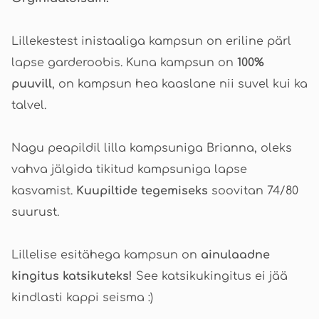
Lillekestest inistaaliga kampsun on eriline pärl
lapse garderoobis. Kuna kampsun on
100%
puuvill
, on kampsun hea kaaslane nii suvel kui ka
talvel.
Nagu peapildil lilla kampsuniga Brianna, oleks
vahva jälgida tikitud kampsuniga lapse
kasvamist.
Kuupiltide tegemiseks
soovitan 74/80
suurust.
Lillelise esitähega kampsun on
ainulaadne
kingitus katsikuteks!
See katsikukingitus ei jää
kindlasti kappi seisma :)