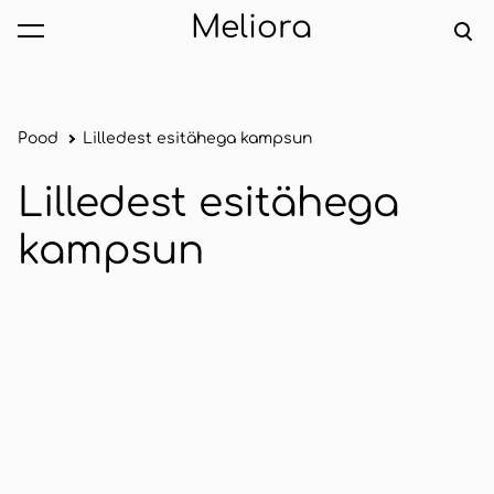
Meliora
lisati ostukorvi.
Vaata ostukorvi
Pood
Lilledest esitähega kampsun
Lilledest esitähega
kampsun
1 / 2