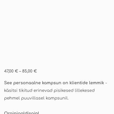
47,00 €
–
85,00 €
See personaalne kampsun on klientide lemmik
-
käsitsi tikitud erinevad pisikesed lillekesed
pehmel puuvillasel kampsunil.
Orginiaaldisain!