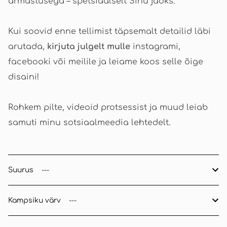
armastusega – spetsiaalselt Sinu jaoks.
Kui soovid enne tellimist täpsemalt detailid läbi
arutada,
kirjuta julgelt mulle
instagrami,
facebooki või meilile ja leiame koos selle õige
disaini!
Rohkem pilte, videoid protsessist ja muud leiab
samuti minu sotsiaalmeedia lehtedelt.
Suurus
Kampsiku värv